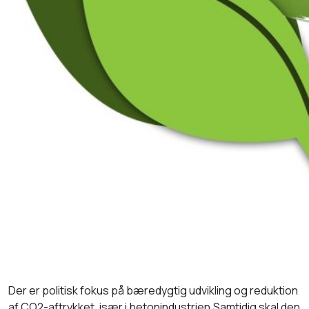
Der er politisk fokus på bæredygtig udvikling og reduktion
af CO2-aftrykket, især i betonindustrien.Samtidig skal den