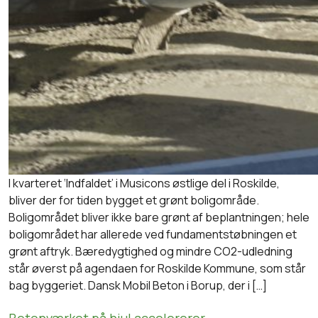
I kvarteret ‘Indfaldet’ i Musicons østlige del i Roskilde,
bliver der for tiden bygget et grønt boligområde.
Boligområdet bliver ikke bare grønt af beplantningen; hele
boligområdet har allerede ved fundamentstøbningen et
grønt aftryk. Bæredygtighed og mindre CO2-udledning
står øverst på agendaen for Roskilde Kommune, som står
bag byggeriet. Dansk Mobil Beton i Borup, der i […]
Betonværket på hjul accelererer