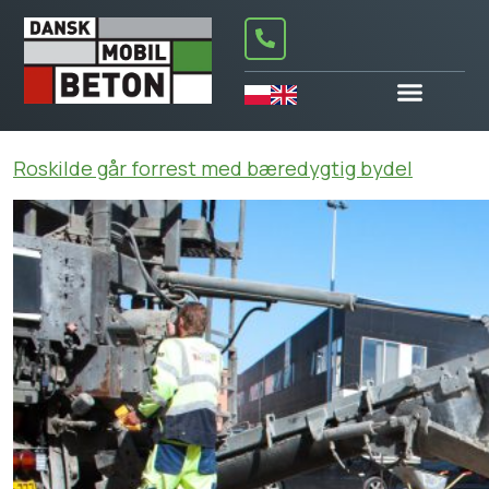
Roskilde går forrest med bæredygtig bydel