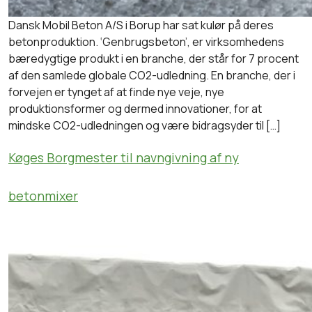
Dansk Mobil Beton A/S i Borup har sat kulør på deres
betonproduktion. ‘Genbrugsbeton’, er virksomhedens
bæredygtige produkt i en branche, der står for 7 procent
af den samlede globale CO2-udledning. En branche, der i
forvejen er tynget af at finde nye veje, nye
produktionsformer og dermed innovationer, for at
mindske CO2-udledningen og være bidragsyder til […]
Køges Borgmester til navngivning af ny
betonmixer