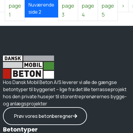
Nuværende
‹
page
page
page
page
›
side
2
1
3
4
5
Hos Dansk Mobil Beton A/S leverer vi alle de gængse
betontyper til byggeriet – lige fra det lille terrasseprojekt
hos den private husejer til storentreprenørernes bygge-
og anlægsprojekter
Prøv vores betonberegner
Betontyper