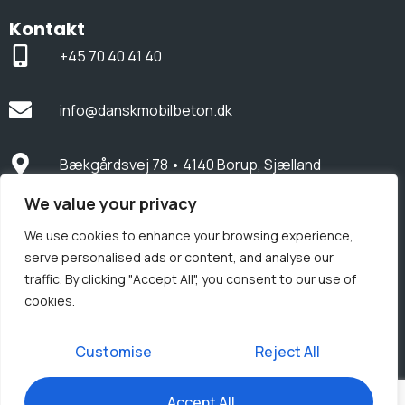
Kontakt
+45 70 40 41 40
info@danskmobilbeton.dk
Bækgårdsvej 78 • 4140 Borup, Sjælland
We value your privacy
CVR-nummer: 38380354
We use cookies to enhance your browsing experience,
serve personalised ads or content, and analyse our
Nyheder
traffic. By clicking "Accept All", you consent to our use of
cookies.
Cookie politik
Persondata
Miljø
|
|
|
Customise
Reject All
Accept All