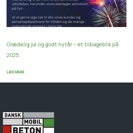
Glædelig jul og godt nytår – et tilbageblik på
2025
LÆS MERE