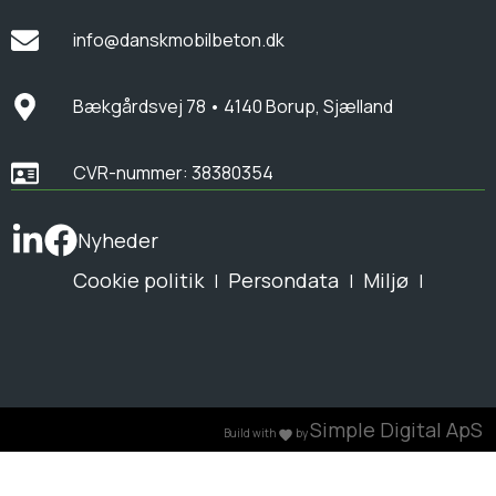
info@danskmobilbeton.dk
Bækgårdsvej 78 • 4140 Borup, Sjælland
CVR-nummer: 38380354
Nyheder
Cookie politik
Persondata
Miljø
|
|
|
Simple Digital ApS
Build with
by